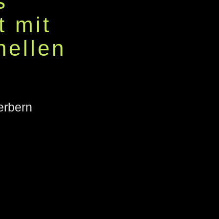
s
t mit
nellen
erbern