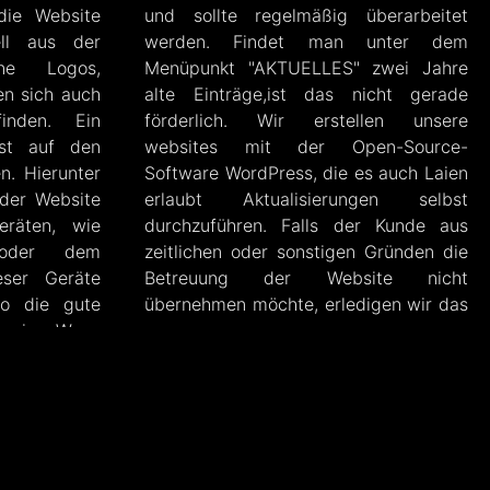
die Website
und sollte regelmäßig überarbeitet
ell aus der
werden. Findet man unter dem
ene Logos,
Menüpunkt "AKTUELLES" zwei Jahre
en sich auch
alte Einträge,ist das nicht gerade
inden. Ein
förderlich. Wir erstellen unsere
st auf den
websites mit der Open-Source-
n. Hierunter
Software WordPress, die es auch Laien
 der Website
erlaubt Aktualisierungen selbst
eräten, wie
durchzuführen. Falls der Kunde aus
 oder dem
zeitlichen oder sonstigen Gründen die
ser Geräte
Betreuung der Website nicht
lso die gute
übernehmen möchte, erledigen wir das
 sein. Wenn
gerne.
lung Ihrer
en wir diese