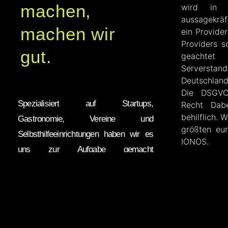
machen,
wird in 
aussagekrä
machen wir
ein Provider
Providers s
gut.
geachte
Serverst
Deutschland
Die DSGVO
Spezialisiert auf Startups,
Recht Dab
behilflich. 
Gastronomie, Vereine und
größten eur
Selbsthilfeeinrichtungen haben wir es
IONOS.
uns zur Aufgabe gemacht
anspruchsvolle und moderne Websites
zu erstellen.
Dabei übernehmen wir gerne sowohl
die Ersterstellung, als auch den