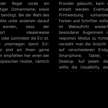
der Regel vorab ein
Provider gebucht, kann 
ftiger Domainname, sowie
erstellt werden. Eventu
 benötigt. Bei der Wahl des
Printwerbung vorhand
ollte unter anderem darauf
Farben und Schriften sollt
t werden, dass der
im Webauftritt wiederf
andort idealerweise
besonderer Augenmerk i
 oder zumindest die EU ist.
responsiv Modus zu richte
 unterliegen damit EU-
versteht man die Ansicht
ei sind wir Ihnen gerne
auf verschiedenen Endg
Wir empfehlen hier einen der
Smartphone, Tablet,
opäischen Hoster, nämlich
Desktop. Auf jedem die
sollte die Usualbility, a
Lesbarkeit gewährleistet
Sie uns mit der Erstel
Website beauftragen, werd
Punkte berücksichtigen.